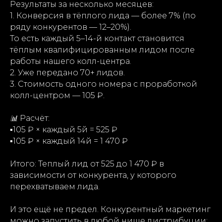
Результаты за несколько месяцев:
1. Конверсия в тёплого лида — более 7% (по
ряду конкурентов — 12–20%).
То есть каждый 5–14-й контакт становится
тёплым квалифицированным лидом после
работы нашего колл-центра.
2. Уже передано 70+ лидов.
3. Стоимость одного номера с проработкой
колл-центром — 105 ₽.
📊
Расчёт:
▪️
105 ₽ × каждый 5й = 525 ₽
▪️
105 ₽ × каждый 14й = 1 470 ₽
Итого: Теплый лид от 525 до 1 470 ₽ в
зависимости от конкурента, у которого
перехватываем лида.
И это ещё не предел. Конкурентный маркетинг
можно запустить в любой нише дистрибуции: