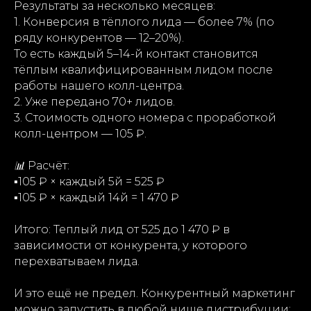
Результаты за несколько месяцев:
1. Конверсия в тёплого лида — более 7% (по
ряду конкурентов — 12–20%).
То есть каждый 5–14-й контакт становится
тёплым квалифицированным лидом после
работы нашего колл-центра.
2. Уже передано 70+ лидов.
3. Стоимость одного номера с проработкой
колл-центром — 105 ₽.
📊
Расчёт:
▪️
105 ₽ × каждый 5й = 525 ₽
▪️
105 ₽ × каждый 14й = 1 470 ₽
Итого: Теплый лид от 525 до 1 470 ₽ в
зависимости от конкурента, у которого
перехватываем лида.
И это ещё не предел. Конкурентный маркетинг
можно запустить в любой нише дистрибуции: