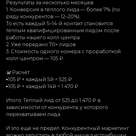
Результаты за несколько месяцев:
1. Конверсия в тёплого лида — более 7% (по
ряду конкурентов — 12–20%).
То есть каждый 5–14-й контакт становится
тёплым квалифицированным лидом после
работы нашего колл-центра.
2. Уже передано 70+ лидов.
3. Стоимость одного номера с проработкой
колл-центром — 105 ₽.
📊
Расчёт:
▪️
105 ₽ × каждый 5й = 525 ₽
▪️
105 ₽ × каждый 14й = 1 470 ₽
Итого: Теплый лид от 525 до 1 470 ₽ в
зависимости от конкурента, у которого
перехватываем лида.
И это ещё не предел. Конкурентный маркетинг
можно запустить в любой нише дистрибуции: