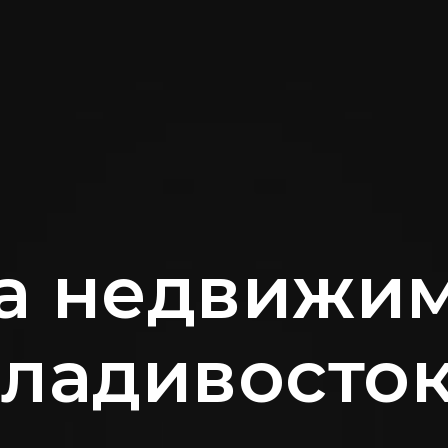
а недвижим
ладивосто