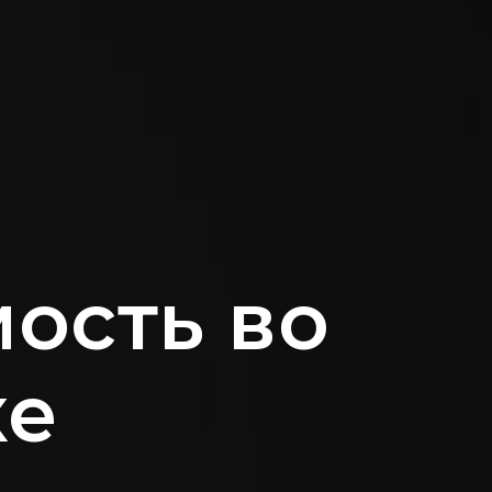
ость во
ке